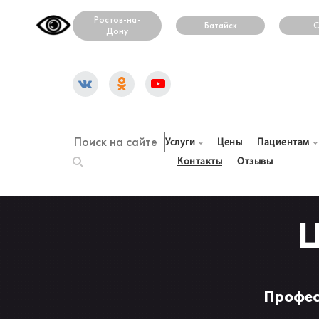
Ростов-на-
Батайск
С
Дону
Услуги
Цены
Пациентам
Контакты
Отзывы
Ц
Профес