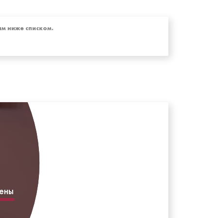
м ниже списком.
ены