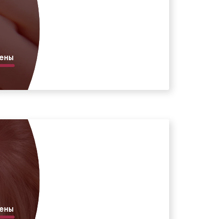
ены
ены