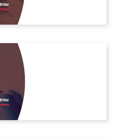
ены
ены