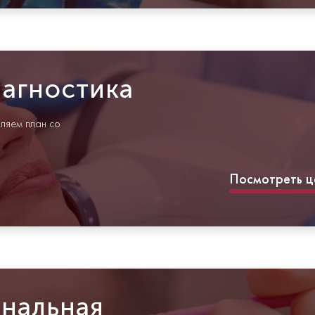
иагностика
вляем план со
Посмотреть ц
нальная