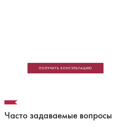
Фридман Илья Юльевич
Куратор направления имплантации сети, врач –
стоматолог-хирург, стоматолог-имплантолог
ПОЛУЧИТЬ КОНСУЛЬТАЦИЮ
Специальность: имплантация
Стаж работы: 33 года
Часто задаваемые вопросы