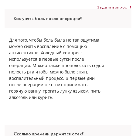
Задать вопрос
Как унять боль после операции?
Боев Иосиф Александрович
Для того, чтобы боль была не так ощутима
можно снять воспаление с помощью
Хирург-имплантолог
антисептиков. Холодный компресс
Специальность: имплантация, хирургия
используется в первые сутки после
Стаж работы: 9 лет
операции. Можно также прополоскать содой
полость рта чтобы можно было снять
воспалительный процесс. В первые дни
после операции не стоит принимать
горячую ванну, трогать лунку языком, пить
алкоголь или курить.
Сколько времени держится отек?