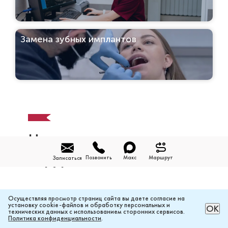
Замена зубных имплантов
Наши стоматологи-
хирурги
Позвонить
Макс
Маршрут
Записаться
Осуществляя просмотр страниц сайта вы даете согласие на
установку cookie-файлов и обработку персональных и
ОК
технических данных с использованием сторонних сервисов.
Политика конфиденциальности
.