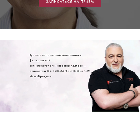
ЗАПИСАТЬСЯ НА ПРИЕМ
Куратор направления имплантации
федеральной
сети стоматологий «Доктор Келлер» —
основатель DR. FRIDMAN SCHOOL и КЭМ
Илья Фридман