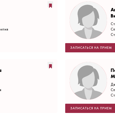
А
В
Ст
онтия
Сп
Ст
ЗАПИСАТЬСЯ НА ПРИЕМ
а
П
М
Де
я
Сп
Ст
ЗАПИСАТЬСЯ НА ПРИЕМ