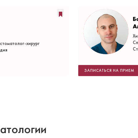
Б
А
Хи
Сп
стоматолог-хирург
Ст
едия
ЗАПИСАТЬСЯ НА ПРИЕМ
атологии