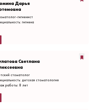
юмина Дарья
ртемовна
оматолог-гигиенист
ециальность: гигиена
улатова Светлана
лексеевна
тский стоматолог
ециальность: детская стоматология
аж работы: 8 лет