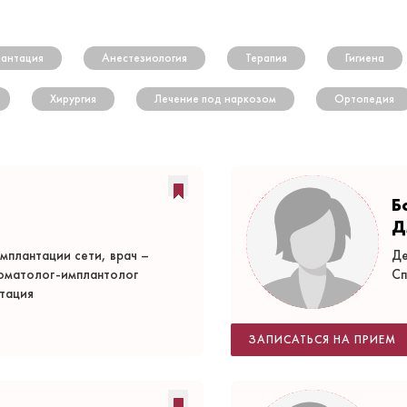
антация
Анестезиология
Терапия
Гигиена
Хирургия
Лечение под наркозом
Ортопедия
Б
Д
мплантации сети, врач –
Де
томатолог-имплантолог
Сп
тация
ЗАПИСАТЬСЯ НА ПРИЕМ