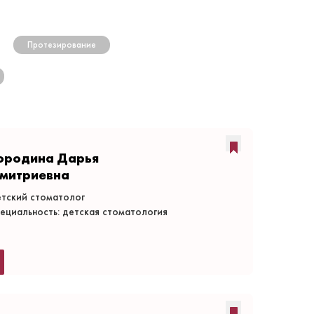
Протезирование
ородина Дарья
митриевна
тский стоматолог
ециальность: детская стоматология