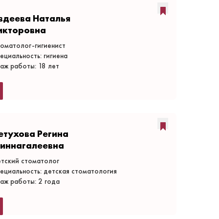
вдеева Наталья
икторовна
оматолог-гигиенист
ециальность: гигиена
аж работы: 18 лет
етухова Регина
иннагалеевна
тский стоматолог
ециальность: детская стоматология
аж работы: 2 года