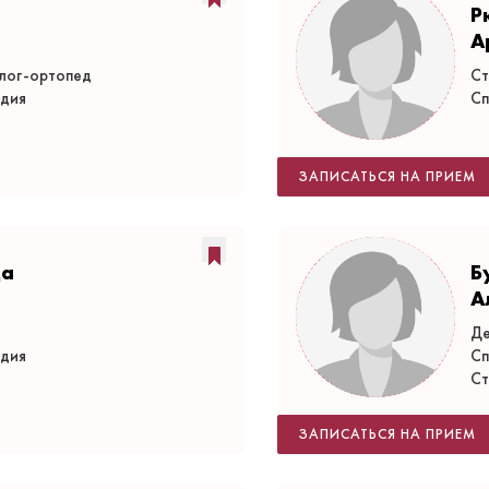
Р
А
олог-ортопед
Ст
едия
Сп
ЗАПИСАТЬСЯ НА ПРИЕМ
да
Б
А
Де
едия
Сп
Ст
ЗАПИСАТЬСЯ НА ПРИЕМ