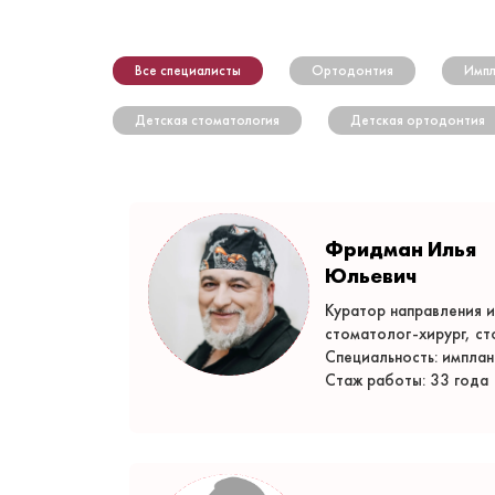
Все специалисты
Ортодонтия
Импл
Детская стоматология
Детская ортодонтия
Фридман Илья
Юльевич
Куратор направления и
стоматолог-хирург, с
Специальность: имплан
Стаж работы: 33 года