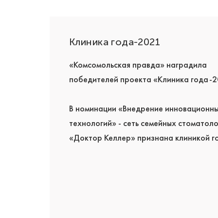
Диплом «
Лучшая
семейная
стоматологическая клиника»
градила
Вновь мы получили высокую оценку
ика года-2021»
профессионализма наших специалисто
стали лучшей семейной стоматологиче
новационных
клиникой по итогам 2019 года!
 стоматологий
линикой года!