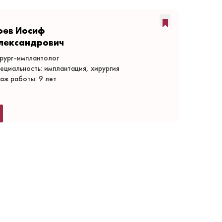
оев Иосиф
лександрович
рург-имплантолог
ециальность: имплантация, хирургия
аж работы: 9 лет