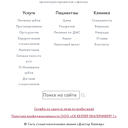
проконсультироваться с врачом.
Услуги
Пациентам
Клиника
Лечение зубов
Цены
Специалисты
Протезирование
Рассрочка
Вакансии
Ортодонтия
Лечение по ДМС
Награды
Хирургическая
Акции
Отзывы
стоматология
Налоговый вычет
Контакты
Имплантация
Гигиена полости
рта
Отбеливание
зубов
Детская
стоматология
Служба по защите прав потребителей
Политика конфиденциальности ООО «СК КЕЛЛЕР ЕКАТЕРИНБУРГ 1»
© Сеть стоматологических клиник «Доктор Келлер»