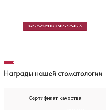
Петухова Регина Миннагалеевна
Детский стоматолог
Специальность: детская стоматология
ЗАПИСАТЬСЯ НА КОНСУЛЬТАЦИЮ
Стаж работы: 2 года
Награды нашей стоматологии
Сертификат качества
Булатова Светлана Алексеевна