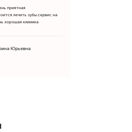
ень приятная
оится лечить зубы.сервис на
нь хорошая клииика
рина Юрьевна
ы