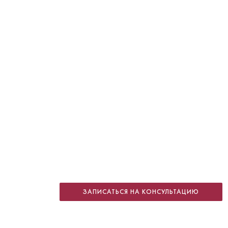
Петухова Регина Миннагалеевна
Детский стоматолог
ЗАПИСАТЬСЯ НА КОНСУЛЬТАЦИЮ
Специальность: детская стоматология
Стаж работы: 2 года