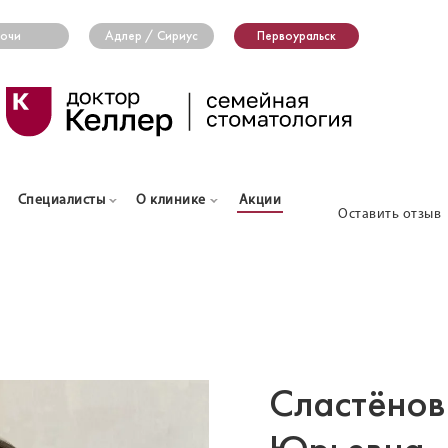
очи
Адлер / Сириус
Первоуральск
Специалисты
О клинике
Акции
Оставить отзыв
Сластëнов